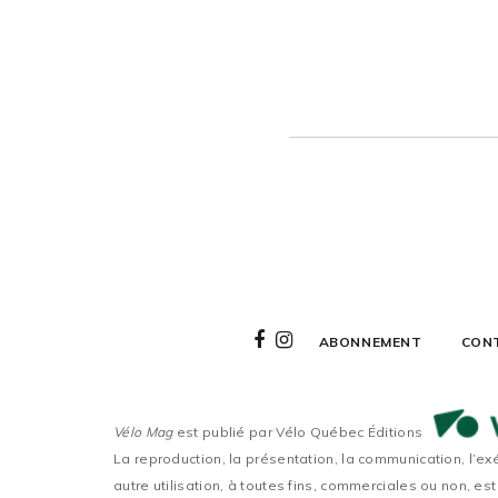
ABONNEMENT
CON
Vélo Mag
est publié par Vélo Québec Éditions
La reproduction, la présentation, la communication, l’ex
autre utilisation, à toutes fins, commerciales ou non, est