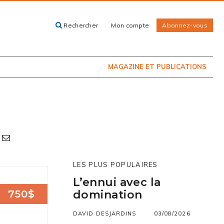
Rechercher
Mon compte
Abonnez-vous
ACHETEZ LE
CARTES, GUIDES
NUMÉRO
ET LIVRES
PRÉSENTEMENT
EN KIOSQUE
MAGAZINE ET PUBLICATIONS
LES PLUS POPULAIRES
L’ennui avec la
750$
domination
DAVID DESJARDINS
03/08/2026