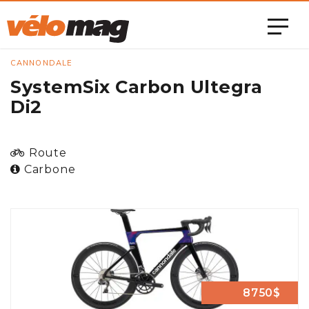
CANNONDALE
SystemSix Carbon Ultegra
Di2
Route
Carbone
8750$