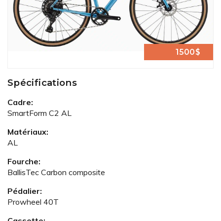
1500$
Spécifications
Cadre:
SmartForm C2 AL
Matériaux:
AL
Fourche:
BallisTec Carbon composite
Pédalier:
Prowheel 40T
Cassette: