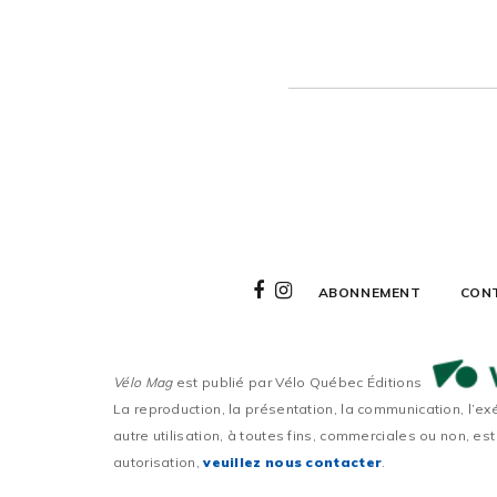
ABONNEMENT
CON
Vélo Mag
est publié par Vélo Québec Éditions
La reproduction, la présentation, la communication, l’ex
autre utilisation, à toutes fins, commerciales ou non, est
autorisation,
veuillez nous contacter
.