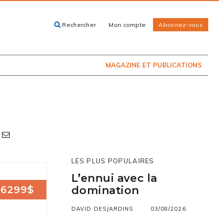
Rechercher
Mon compte
Abonnez-vous
ACHETEZ LE
CARTES, GUIDES
NUMÉRO
ET LIVRES
PRÉSENTEMENT
EN KIOSQUE
MAGAZINE ET PUBLICATIONS
LES PLUS POPULAIRES
L’ennui avec la
6299$
domination
DAVID DESJARDINS
03/08/2026