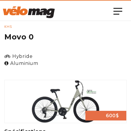
KHS
Movo 0
Hybride
Aluminium
600$