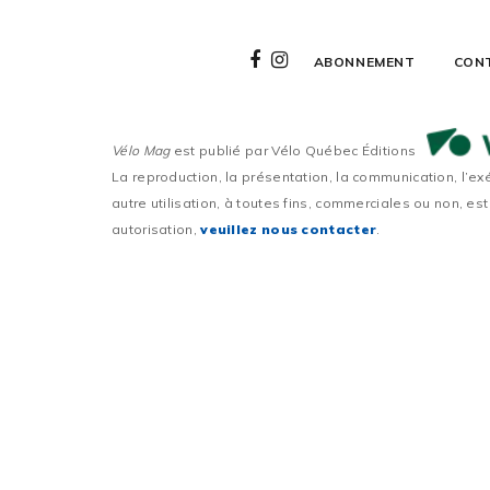
ABONNEMENT
CON
Vélo Mag
est publié par Vélo Québec Éditions
La reproduction, la présentation, la communication, l’ex
autre utilisation, à toutes fins, commerciales ou non, est
autorisation,
veuillez nous contacter
.