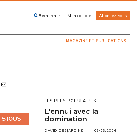
Rechercher
Mon compte
Abonnez-vous
ACHETEZ LE
CARTES, GUIDES
NUMÉRO
ET LIVRES
PRÉSENTEMENT
EN KIOSQUE
MAGAZINE ET PUBLICATIONS
LES PLUS POPULAIRES
L’ennui avec la
5100$
domination
DAVID DESJARDINS
03/08/2026