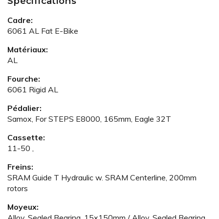
Spécifications
Cadre:
6061 AL Fat E-Bike
Matériaux:
AL
Fourche:
6061 Rigid AL
Pédalier:
Samox, For STEPS E8000, 165mm, Eagle 32T
Cassette:
11-50 ,
Freins:
SRAM Guide T Hydraulic w. SRAM Centerline, 200mm
rotors
Moyeux:
Alloy, Sealed Bearing, 15x150mm / Alloy, Sealed Bearing,