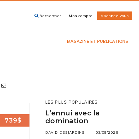
Rechercher
Mon compte
Abonnez-vous
ACHETEZ LE
CARTES, GUIDES
NUMÉRO
ET LIVRES
PRÉSENTEMENT
EN KIOSQUE
MAGAZINE ET PUBLICATIONS
LES PLUS POPULAIRES
L’ennui avec la
739$
domination
DAVID DESJARDINS
03/08/2026