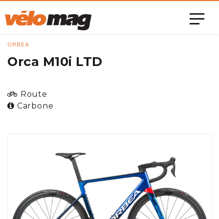
ORBEA
Orca M10i LTD
Route
Carbone