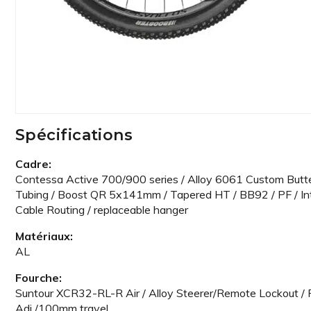
Spécifications
Cadre:
Contessa Active 700/900 series / Alloy 6061 Custom Butt
Tubing / Boost QR 5x141mm / Tapered HT / BB92 / PF / In
Cable Routing / replaceable hanger
Matériaux:
AL
Fourche:
Suntour XCR32-RL-R Air / Alloy Steerer/Remote Lockout / 
Adj./100mm travel