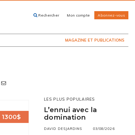
Rechercher
Mon compte
Abonnez-vous
ACHETEZ LE
CARTES, GUIDES
NUMÉRO
ET LIVRES
PRÉSENTEMENT
EN KIOSQUE
MAGAZINE ET PUBLICATIONS
LES PLUS POPULAIRES
L’ennui avec la
1300$
domination
DAVID DESJARDINS
03/08/2026