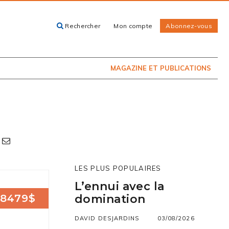
Rechercher
Mon compte
Abonnez-vous
ACHETEZ LE
CARTES, GUIDES
NUMÉRO
ET LIVRES
PRÉSENTEMENT
EN KIOSQUE
MAGAZINE ET PUBLICATIONS
LES PLUS POPULAIRES
L’ennui avec la
8479$
domination
DAVID DESJARDINS
03/08/2026