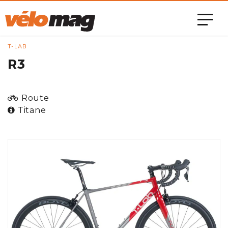
T-LAB
R3
Route
Titane