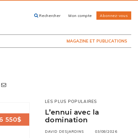
Rechercher
Mon compte
Abonnez-vous
ACHETEZ LE
CARTES, GUIDES
NUMÉRO
ET LIVRES
PRÉSENTEMENT
EN KIOSQUE
MAGAZINE ET PUBLICATIONS
LES PLUS POPULAIRES
L’ennui avec la
6 550$
domination
DAVID DESJARDINS
03/08/2026