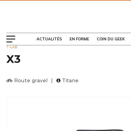
ABONNEZ-VOUS
AU MAGAZINE
ACTUALITÉS
EN FORME
COIN DU GEEK
T-LAB
X3
Route gravel
|
Titane