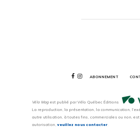
ABONNEMENT
CON
Vélo Mag
est publié par Vélo Québec Éditions
La reproduction, la présentation, la communication, l’ex
autre utilisation, à toutes fins, commerciales ou non, est
autorisation,
veuillez nous contacter
.