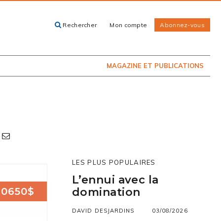
Rechercher
Mon compte
Abonnez-vous
ACHETEZ LE
CARTES, GUIDES
NUMÉRO
ET LIVRES
PRÉSENTEMENT
EN KIOSQUE
MAGAZINE ET PUBLICATIONS
LES PLUS POPULAIRES
L’ennui avec la
10650$
domination
DAVID DESJARDINS
03/08/2026