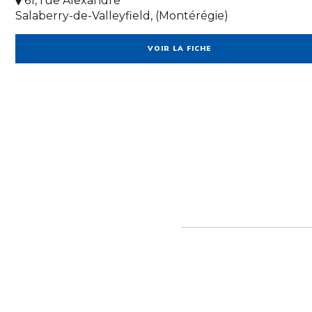
61, rue Alexandre
Salaberry-de-Valleyfield, (Montérégie)
VOIR LA FICHE