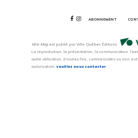
ABONNEMENT
CON
Vélo Mag
est publié par Vélo Québec Éditions
La reproduction, la présentation, la communication, l’ex
autre utilisation, à toutes fins, commerciales ou non, est
autorisation,
veuillez nous contacter
.