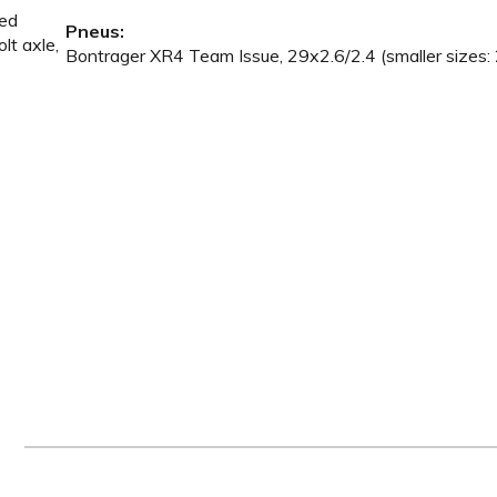
red
Pneus:
t axle,
Bontrager XR4 Team Issue, 29x2.6/2.4 (smaller sizes: