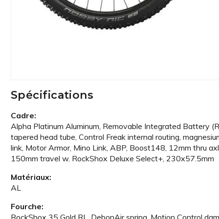
Spécifications
Cadre:
Alpha Platinum Aluminum, Removable Integrated Battery (R
tapered head tube, Control Freak internal routing, magnesiu
link, Motor Armor, Mino Link, ABP, Boost148, 12mm thru axl
150mm travel w. RockShox Deluxe Select+, 230x57.5mm
Matériaux:
AL
Fourche:
RockShox 35 Gold RL, DebonAir spring, Motion Control dam