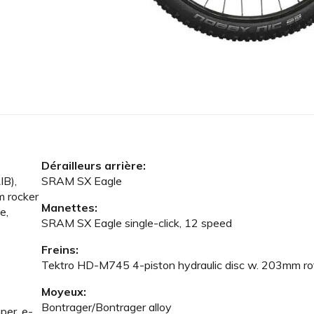
Dérailleurs arrière:
IB),
SRAM SX Eagle
m rocker
Manettes:
e,
SRAM SX Eagle single-click, 12 speed
Freins:
Tektro HD-M745 4-piston hydraulic disc w. 203mm ro
Moyeux:
Bontrager/Bontrager alloy
per, e-