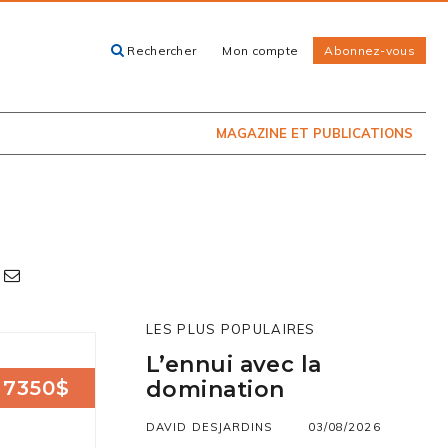
Rechercher
Mon compte
Abonnez-vous
ACHETEZ LE
CARTES, GUIDES
NUMÉRO
ET LIVRES
PRÉSENTEMENT
EN KIOSQUE
MAGAZINE ET PUBLICATIONS
LES PLUS POPULAIRES
L’ennui avec la
7350$
domination
DAVID DESJARDINS
03/08/2026