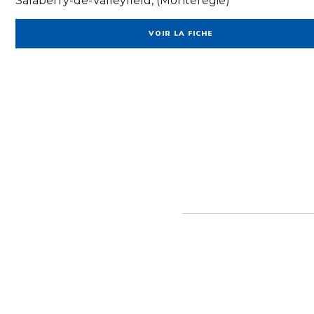
Salaberry-de-Valleyfield, (Montérégie)
VOIR LA FICHE