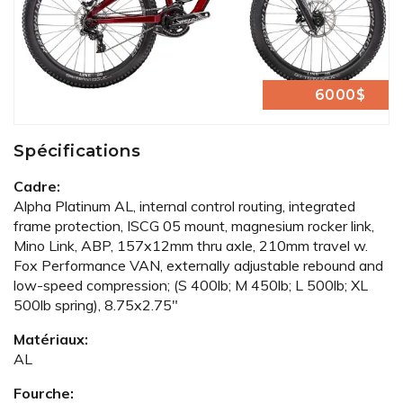
6000$
Spécifications
Cadre:
Alpha Platinum AL, internal control routing, integrated
frame protection, ISCG 05 mount, magnesium rocker link,
Mino Link, ABP, 157x12mm thru axle, 210mm travel w.
Fox Performance VAN, externally adjustable rebound and
low-speed compression; (S 400lb; M 450lb; L 500lb; XL
500lb spring), 8.75x2.75"
Matériaux:
AL
Fourche: