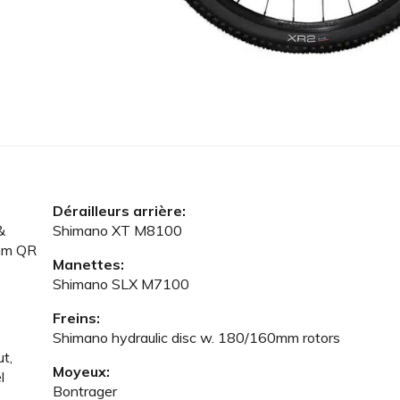
Dérailleurs arrière:
&
Shimano XT M8100
5mm QR
Manettes:
Shimano SLX M7100
Freins:
Shimano hydraulic disc w. 180/160mm rotors
t,
Moyeux:
l
Bontrager