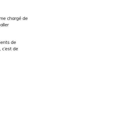
isme chargé de
aller
ments de
, c’est de