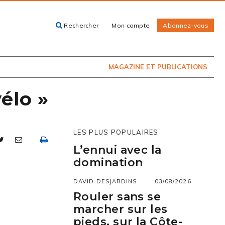
Rechercher
Mon compte
Abonnez-vous
ACHETEZ LE
CARTES, GUIDES
NUMÉRO
ET LIVRES
PRÉSENTEMENT
EN KIOSQUE
MAGAZINE ET PUBLICATIONS
élo »
LES PLUS POPULAIRES
L’ennui avec la
domination
DAVID DESJARDINS
03/08/2026
Rouler sans se
marcher sur les
pieds, sur la Côte-