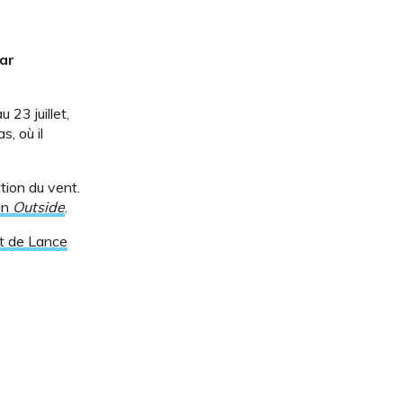
ar
 23 juillet,
, où il
ction du vent.
in
Outside
.
et de Lance