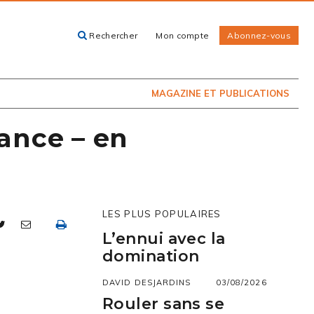
Rechercher
Mon compte
Abonnez-vous
ACHETEZ LE
CARTES, GUIDES
NUMÉRO
ET LIVRES
PRÉSENTEMENT
EN KIOSQUE
MAGAZINE ET PUBLICATIONS
ance – en
LES PLUS POPULAIRES
L’ennui avec la
domination
DAVID DESJARDINS
03/08/2026
Rouler sans se