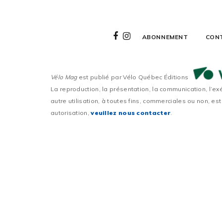
ABONNEMENT
CON
Vélo Mag
est publié par Vélo Québec Éditions
La reproduction, la présentation, la communication, l’ex
autre utilisation, à toutes fins, commerciales ou non, est
autorisation,
veuillez nous contacter
.