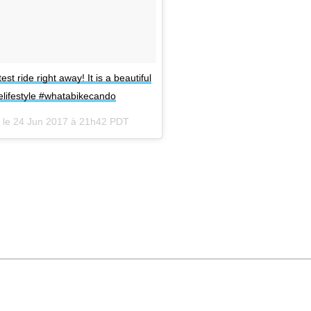
st ride right away! It is a beautiful
elifestyle #whatabikecando
 le
24 Jun 2017 à 21h42 PDT