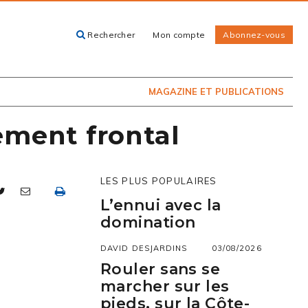
Rechercher
Mon compte
Abonnez-vous
ACHETEZ LE
CARTES, GUIDES
NUMÉRO
ET LIVRES
PRÉSENTEMENT
EN KIOSQUE
MAGAZINE ET PUBLICATIONS
ement frontal
LES PLUS POPULAIRES
L’ennui avec la
domination
DAVID DESJARDINS
03/08/2026
Rouler sans se
marcher sur les
pieds, sur la Côte-