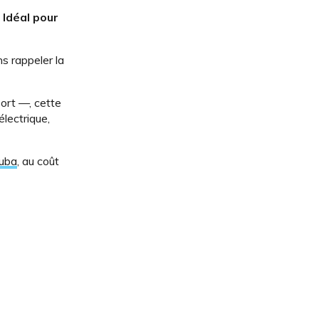
 Idéal pour
s rappeler la
port —, cette
lectrique,
Yuba
, au coût