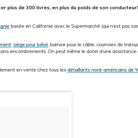
r plus de 300 livres, en plus du poids de son conducteur!
gnie
basée en Californie avec le Supermarché (qui n’est pas san
ement
,
siège pour bébé
, barrure pour le câble, courroies de trans
 sans encombrements. On peut même le doter d’une assistance é
ellement en vente chez tous les
détaillants nord-américains de 