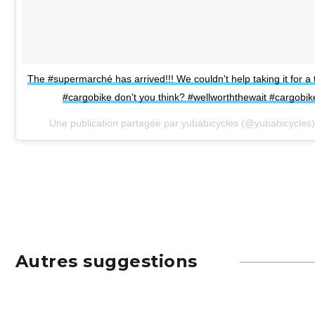
The #supermarché has arrived!!! We couldn't help taking it for a te
#cargobike don't you think? #wellworththewait #cargobik
Une publication partagée par yubabicycles (@yubabicycles)
Autres suggestions