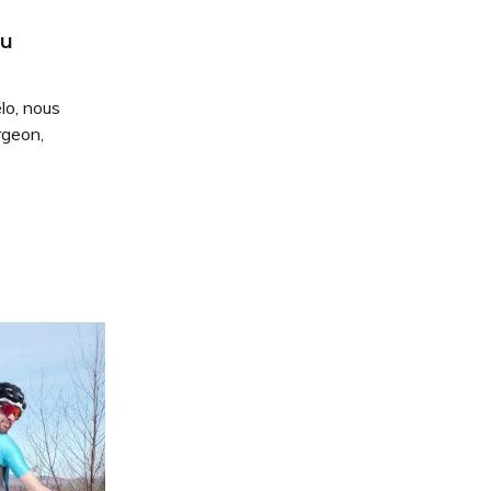
du
lo, nous
rgeon,