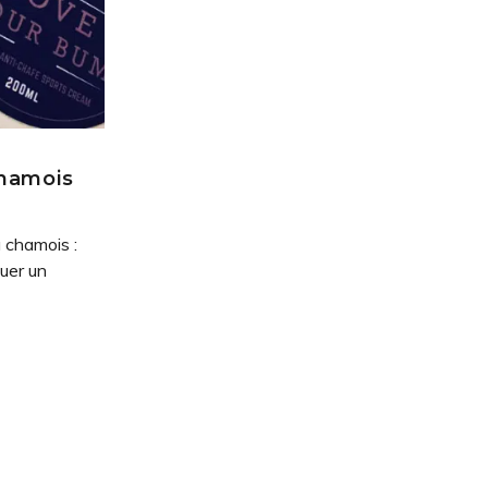
chamois
 chamois :
nuer un