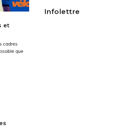
Infolettre
 et
es cadres
ossible que
es