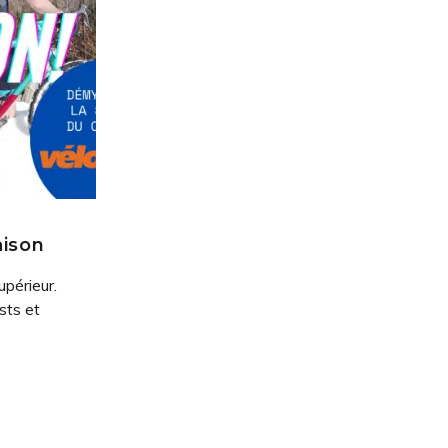
aison
upérieur.
sts et