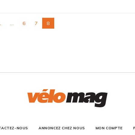
1
…
6
7
8
TACTEZ-NOUS
ANNONCEZ CHEZ NOUS
MON COMPTE