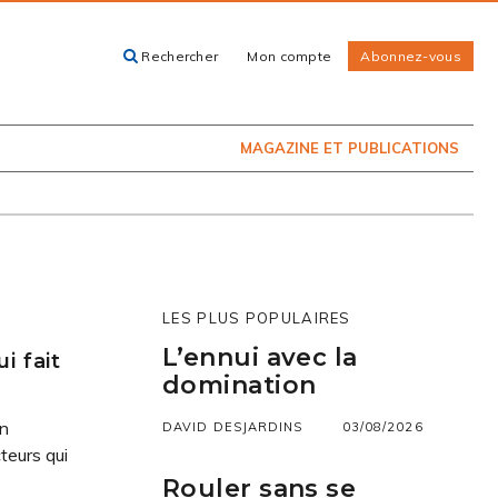
Rechercher
Mon compte
Abonnez-vous
ACHETEZ LE
CARTES, GUIDES
NUMÉRO
ET LIVRES
PRÉSENTEMENT
EN KIOSQUE
MAGAZINE ET PUBLICATIONS
LES PLUS POPULAIRES
L’ennui avec la
i fait
domination
in
DAVID DESJARDINS
03/08/2026
teurs qui
Rouler sans se