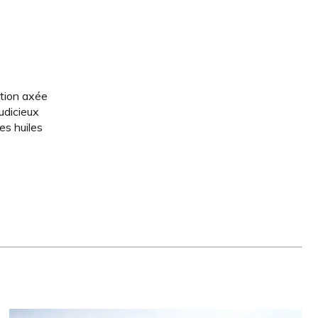
ation axée
udicieux
es huiles