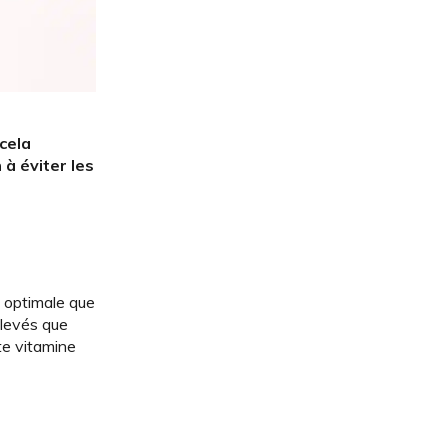
 cela
 à éviter les
s optimale que
élevés que
te vitamine