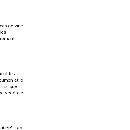
rces de zinc
 les
ièrement
ment les
aumon et la
ainsi que
ine végétale
satiété. Les