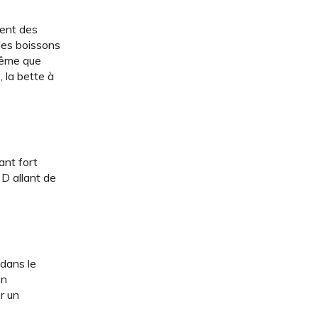
ment des
 les boissons
 même que
 la bette à
ant fort
 D allant de
 dans le
en
r un