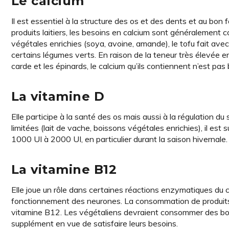
Le calcium
Il est essentiel à la structure des os et des dents et au b
produits laitiers, les besoins en calcium sont généralement 
végétales enrichies (soya, avoine, amande), le tofu fait ave
certains légumes verts. En raison de la teneur très élevée e
carde et les épinards, le calcium qu’ils contiennent n’est pas
La vitamine D
Elle participe à la santé des os mais aussi à la régulation d
limitées (lait de vache, boissons végétales enrichies), il e
1000 UI à 2000 UI, en particulier durant la saison hivernale.
La vitamine B12
Elle joue un rôle dans certaines réactions enzymatiques du c
fonctionnement des neurones. La consommation de produits l
vitamine B12. Les végétaliens devraient consommer des boiss
supplément en vue de satisfaire leurs besoins.