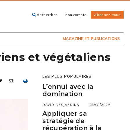
Rechercher
Mon compte
Abonnez-vous
ACHETEZ LE
CARTES, GUIDES
NUMÉRO
ET LIVRES
PRÉSENTEMENT
EN KIOSQUE
MAGAZINE ET PUBLICATIONS
riens et végétaliens
LES PLUS POPULAIRES
L’ennui avec la
domination
DAVID DESJARDINS
03/08/2026
Appliquer sa
stratégie de
récupération à la