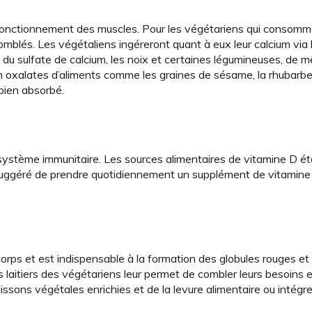
on fonctionnement des muscles. Pour les végétariens qui consom
comblés. Les végétaliens ingéreront quant à eux leur calcium via
c du sulfate de calcium, les noix et certaines légumineuses, de
n oxalates d’aliments comme les graines de sésame, la rhubarbe,
 bien absorbé.
u système immunitaire. Les sources alimentaires de vitamine D ét
st suggéré de prendre quotidiennement un supplément de vitamine
orps et est indispensable à la formation des globules rouges et
aitiers des végétariens leur permet de combler leurs besoins 
ons végétales enrichies et de la levure alimentaire ou intégre