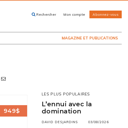
Rechercher
Mon compte
Abonnez-vous
ACHETEZ LE
CARTES, GUIDES
NUMÉRO
ET LIVRES
PRÉSENTEMENT
EN KIOSQUE
MAGAZINE ET PUBLICATIONS
LES PLUS POPULAIRES
L’ennui avec la
949$
domination
DAVID DESJARDINS
03/08/2026