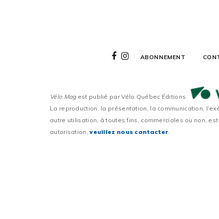
ABONNEMENT
CON
Vélo Mag
est publié par Vélo Québec Éditions
La reproduction, la présentation, la communication, l’ex
autre utilisation, à toutes fins, commerciales ou non, est
autorisation,
veuillez nous contacter
.