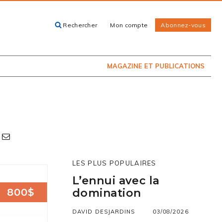
Rechercher
Mon compte
Abonnez-vous
ACHETEZ LE
CARTES, GUIDES
NUMÉRO
ET LIVRES
PRÉSENTEMENT
EN KIOSQUE
MAGAZINE ET PUBLICATIONS
LES PLUS POPULAIRES
L’ennui avec la
800$
domination
DAVID DESJARDINS
03/08/2026