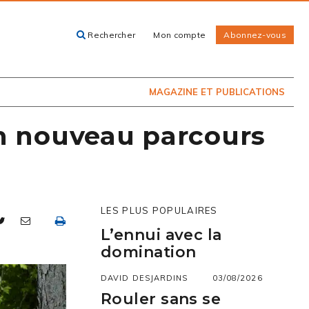
Rechercher
Mon compte
Abonnez-vous
ACHETEZ LE
CARTES, GUIDES
NUMÉRO
ET LIVRES
PRÉSENTEMENT
EN KIOSQUE
MAGAZINE ET PUBLICATIONS
Un nouveau parcours
LES PLUS POPULAIRES
L’ennui avec la
domination
DAVID DESJARDINS
03/08/2026
Rouler sans se