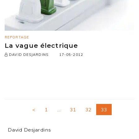
REPORTAGE
La vague électrique
17-05-2012
DAVID DESJARDINS
<
1
…
31
32
33
David Desjardins