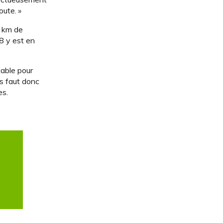
oute. »
0 km de
8 y est en
table pour
us faut donc
es.