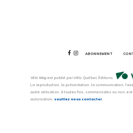
ABONNEMENT
CON
Vélo Mag
est publié par Vélo Québec Éditions
La reproduction, la présentation, la communication, l’ex
autre utilisation, à toutes fins, commerciales ou non, est
autorisation,
veuillez nous contacter
.