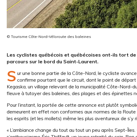
© Tourisme Côte-Nord–Véloroute des baleines
Les cyclistes québécois et québécoises ont-ils tort de 
parcours sur le bord du Saint-Laurent.
S
ur une bonne partie de la Côte-Nord, le cycliste avance 
confirme pourtant que le circuit, dont le point de dépar
Kegaska, un village relevant de la municipalité Côte-Nord-d
fleuve à tutoyer des baleines, des plages et des épinettes n
Pour l’instant, la portée de cette annonce est plutôt symbol
demeurent en effet non conformes aux normes de la Route v
les esprits (et les mollets) même les plus aventureux de s’y ris
« L’ambiance change du tout au tout un peu après Sept-Îles. 
s’enthousiasme Éric Thiffault, un jeune retraité du coin. Bon 