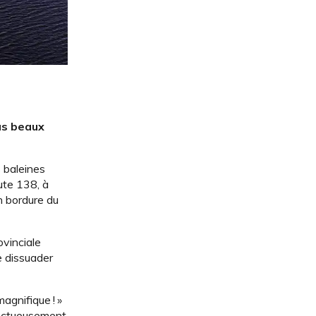
lus beaux
s baleines
ute 138, à
n bordure du
ovinciale
e dissuader
agnifique ! »
ffectueusement