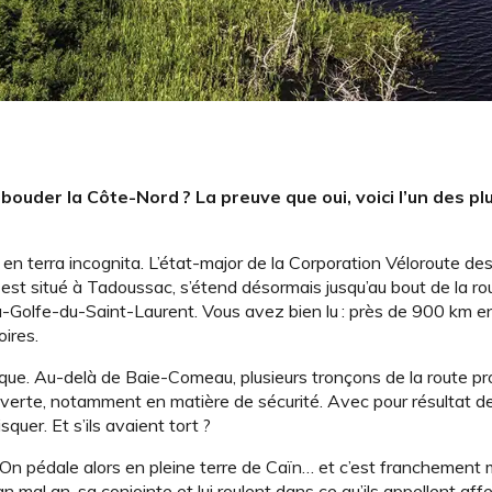
bouder la Côte-Nord ? La preuve que oui, voici l’un des p
en terra incognita. L’état-­major de la Corporation Véloroute de
t est situé à Tadoussac, s’étend désormais jusqu’au bout de la ro
u-Golfe-du-Saint-Laurent. Vous avez bien lu : près de 900 km e
oires.
ique. Au-delà de Baie-Comeau, plusieurs tronçons de la route pr
erte, notamment en matière de sécurité. Avec pour résultat d
quer. Et s’ils avaient tort ?
On pédale alors en pleine terre de Caïn… et c’est franchement m
an mal an, sa conjointe et lui roulent dans ce qu’ils appellent a