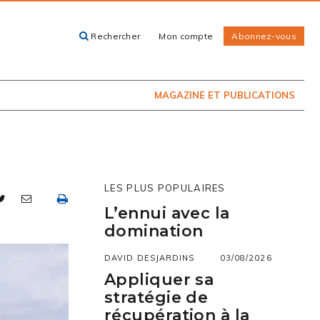
Rechercher
Mon compte
Abonnez-vous
ACHETEZ LE
CARTES, GUIDES
NUMÉRO
ET LIVRES
PRÉSENTEMENT
EN KIOSQUE
MAGAZINE ET PUBLICATIONS
LES PLUS POPULAIRES
L’ennui avec la
domination
DAVID DESJARDINS
03/08/2026
Appliquer sa
stratégie de
récupération à la