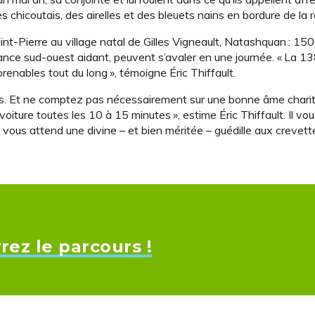
des chicoutais, des airelles et des bleuets nains en bordure de la r
int-Pierre au village natal de Gilles Vigneault, Natashquan : 15
ance sud-ouest aidant, peuvent s’avaler en une journée. « La 13
enables tout du long », témoigne Éric Thiffault.
tudes. Et ne comptez pas nécessairement sur une bonne âme chari
iture toutes les 10 à 15 minutes », estime Éric Thiffault. Il vo
 vous attend une divine – et bien méritée – guédille aux crevett
ez le parcours !