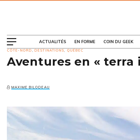
ABONNEZ-VOUS
AU MAGAZINE
ACTUALITÉS
EN FORME
COIN DU GEEK
CÔTE-NORD
,
DESTINATIONS
,
QUÉBEC
Aventures en « terra 
MAXIME BILODEAU