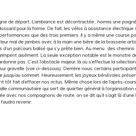
ligne de départ. L’ambiance est décontractée ; hormis une poigné
ossard pour la forme. De fait, les vélos à assistance électrique 
les performances que des trois premiers. Il y a même une course po
leur mal de jambes avec à la main une bière de la brasserie art
d’un parcours balisé qui s’y prête bien. Au menu : des chemins 
grimpent aisément. La seule exception notable est le monstre d
onne pas. C’est l’obstacle majeur, là où s’effectue la sélection 
ur gravelle (voir ci-dessous). Derrière nous, certains participan
ane jusqu’au sommet. Heureusement, les joyeux bénévoles présen
t tôt fait d’effacer nos rictus. Même chose lors de l’après-cour
lle communautaire qui sert de quartier général à l’organisation
 avec nos compagnons de route, on se dit qu’il s’agit là d’une 
faudra revenir.