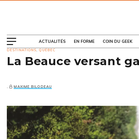
ABONNEZ-VOUS
AU MAGAZINE
ACTUALITÉS
EN FORME
COIN DU GEEK
DESTINATIONS
,
QUÉBEC
La Beauce versant g
,
MAXIME BILODEAU