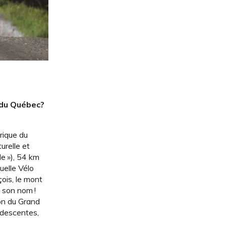
 du Québec?
rique du
urelle et
le »), 54 km
uelle Vélo
ois, le mont
 son nom !
ion du Grand
 descentes,