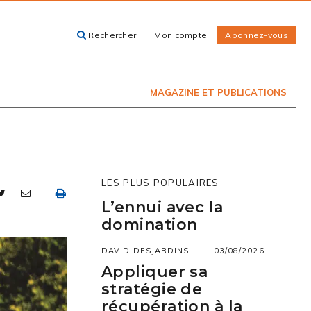
Rechercher
Mon compte
Abonnez-vous
ACHETEZ LE
CARTES, GUIDES
NUMÉRO
ET LIVRES
PRÉSENTEMENT
EN KIOSQUE
MAGAZINE ET PUBLICATIONS
LES PLUS POPULAIRES
L’ennui avec la
domination
DAVID DESJARDINS
03/08/2026
Appliquer sa
stratégie de
récupération à la