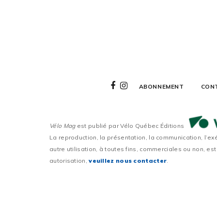
ABONNEMENT
CON
Vélo Mag
est publié par Vélo Québec Éditions
La reproduction, la présentation, la communication, l’ex
autre utilisation, à toutes fins, commerciales ou non, est
autorisation,
veuillez nous contacter
.