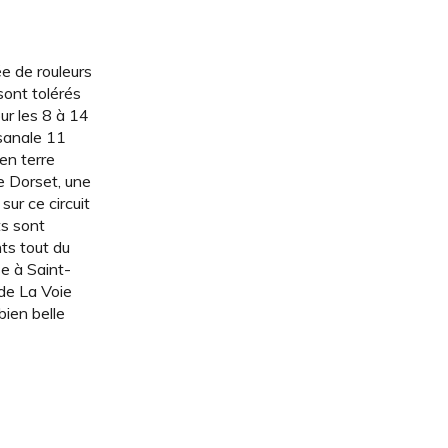
e de rouleurs
sont tolérés
ur les 8 à 14
isanale 11
en terre
e Dorset, une
sur ce circuit
ts sont
ts tout du
se à Saint-
 de La Voie
bien belle