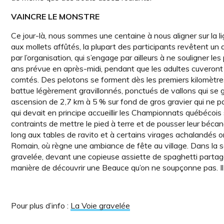
VAINCRE LE MONSTRE
Ce jour-là, nous sommes une centaine à nous aligner sur la 
aux mollets affûtés, la plupart des participants revêtent un d
par l’organisation, qui s’engage par ailleurs à ne souligner 
ans prévue en après-midi, pendant que les adultes cuveront 
comtés. Des pelotons se forment dès les premiers kilomètres 
battue légèrement gravillonnés, ponctués de vallons qui se 
ascension de 2,7 km à 5 % sur fond de gros gravier qui ne pard
qui devait en principe accueillir les Championnats québécois s
contraints de mettre le pied à terre et de pousser leur béc
long aux tables de ravito et à certains virages achalandés on
Romain, où règne une ambiance de fête au village. Dans la sa
gravelée, devant une copieuse assiette de spaghetti partagée
manière de découvrir une Beauce qu’on ne soupçonne pas. Il 
Pour plus d’info :
La Voie gravelée