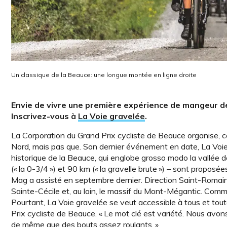
Un classique de la Beauce: une longue montée en ligne droite
Envie de vivre une première expérience de mangeur d
Inscrivez-vous à
La Voie gravelée
.
La Corporation du Grand Prix cycliste de Beauce organise, 
Nord, mais pas que. Son dernier événement en date, La Voie 
historique de la Beauce, qui englobe grosso modo la vallée de 
(« la 0-3/4 ») et 90 km (« la gravelle brute ») – sont proposé
Mag a assisté en septembre dernier. Direction Saint-Romain,
Sainte-Cécile et, au loin, le massif du Mont-Mégantic. Comm
Pourtant, La Voie gravelée se veut accessible à tous et tout
Prix cycliste de Beauce. « Le mot clé est variété. Nous av
de même que des bouts assez roulants. »