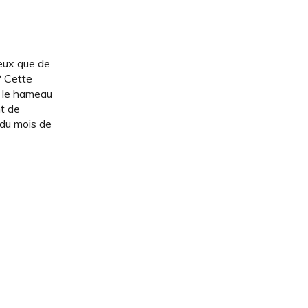
ieux que de
? Cette
t le hameau
nt de
u du mois de