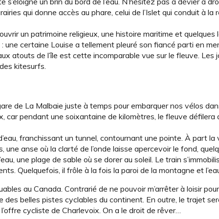
ute s’éloigne un brin du bord de l’eau. N’hésitez pas à dévier à dro
rairies qui donne accès au phare, celui de l’Islet qui conduit à la 
écouvrir un patrimoine religieux, une histoire maritime et quelque
: une certaine Louise a tellement pleuré son fiancé parti en mer 
 atouts de l’île est cette incomparable vue sur le fleuve. Les 
 des kitesurfs.
a gare de La Malbaie juste à temps pour embarquer nos vélos dan
, car pendant une soixantaine de kilomètres, le fleuve défilera
s d’eau, franchissant un tunnel, contournant une pointe. À part la
s, une anse où la clarté de l’onde laisse apercevoir le fond, que
’eau, une plage de sable où se dorer au soleil. Le train s’immobili
. Quelquefois, il frôle à la fois la paroi de la montagne et l’ea
ables au Canada. Contrarié de ne pouvoir m’arrêter à loisir pour
ne des belles pistes cyclables du continent. En outre, le trajet ser
’offre cycliste de Charlevoix. On a le droit de rêver…