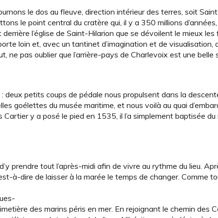
rnons le dos au fleuve, direction intérieur des terres, soit Saint
ons le point central du cratère qui, il y a 350 millions d’années
t derrière l’église de Saint-Hilarion que se dévoilent le mieux le
orte loin et, avec un tantinet d’imagination et de visualisation,
t, ne pas oublier que l’arrière-pays de Charlevoix est une belle
le : deux petits coups de pédale nous propulsent dans la desce
 belles goélettes du musée maritime, et nous voilà au quai d’emb
s Cartier y a posé le pied en 1535, il l’a simplement baptisée d
 d’y prendre tout l’après-midi afin de vivre au rythme du lieu. Apr
 c’est-à-dire de laisser à la marée le temps de changer. Comme to
ques-
 cimetière des marins péris en mer. En rejoignant le chemin des C