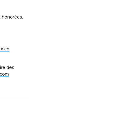
t honorées.
ix.ca
ire des
.com