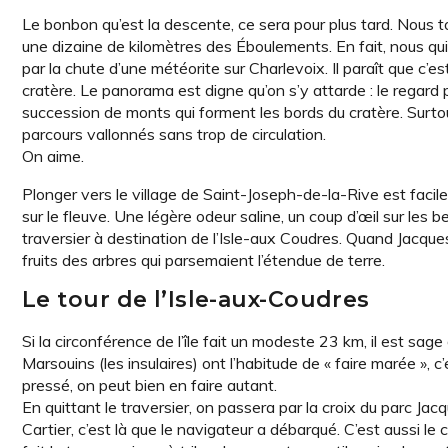
Le bonbon qu’est la descente, ce sera pour plus tard. Nous tou
une dizaine de kilomètres des Éboulements. En fait, nous quitt
par la chute d’une météorite sur Charlevoix. Il paraît que c’es
cratère. Le panorama est digne qu’on s’y attarde : le regard p
succession de monts qui forment les bords du cratère. Surtou
parcours vallonnés sans trop de circulation.
On aime.
Plonger vers le village de Saint-Joseph-de-la-Rive est faci
sur le fleuve. Une légère odeur saline, un coup d’œil sur les
traversier à destination de l’Isle-aux Coudres. Quand Jacque
fruits des arbres qui parsemaient l’étendue de terre.
Le tour de l’Isle-aux-Coudres
Si la circonférence de l’île fait un modeste 23 km, il est sage
Marsouins (les insulaires) ont l’habitude de « faire marée »,
pressé, on peut bien en faire autant.
En quittant le traversier, on passera par la croix du parc Jac
Cartier, c’est là que le navigateur a débarqué. C’est aussi le