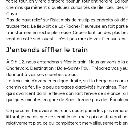
fait le tour, on virera à tribord pour un tour antihoraire. La ro
chemins qui mènent à quelques curiosités de l’île : celui des P
Caya…
Pas de haut relief sur l’Isle, mais de multiples endroits où d
truculentes. Le lieu-dit de La-Roche-Pleureuse en fait partie 
transformée en roche pleureuse. Cependant, un des plus beaux
vent du côté sud-ouest, il n’est pas rare de voir filer sur l’eau
J’entends siffler le train
À 9 h 12, nous entendons siffler le train. Nous arrivons à l
Charlevoix. Destination : Baie-Saint-Paul. Préparez vos yeux
donnant à voir ses superbes atours.
Le train, loin d’avancer en ligne droite, suit la berge du cour
chemin de fer, il y a peu de traces d’activités humaines. Tien
qui s’avancent dans le fleuve donnant l’envie de s’élancer à l
quelques minutes en gare de Saint-Irénée puis des Éboulements
Ce parcours ferroviaire est sans doute parmi les plus remarqu
littoral, je me dis que ce serait là un tracé qui constituerait u
relativement plat, ce qui compléterait merveilleusement bien l