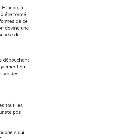
-Hilarion, à
, a été formé
s formes de ce
 on devine une
 source de
nte débouchant
arquement du
u nom des
ès tout, les
uriste pas
oudriers qui