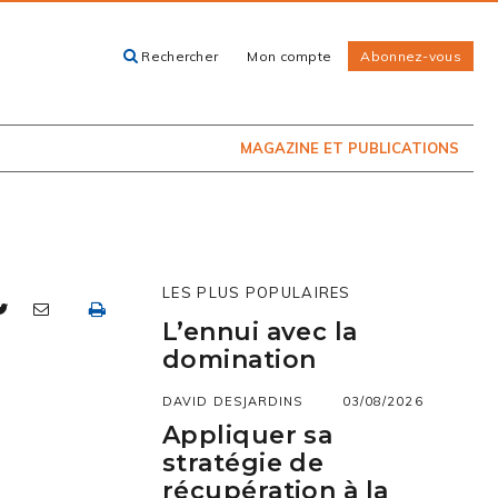
Rechercher
Mon compte
Abonnez-vous
ACHETEZ LE
CARTES, GUIDES
NUMÉRO
ET LIVRES
PRÉSENTEMENT
EN KIOSQUE
MAGAZINE ET PUBLICATIONS
LES PLUS POPULAIRES
L’ennui avec la
domination
DAVID DESJARDINS
03/08/2026
Appliquer sa
stratégie de
récupération à la