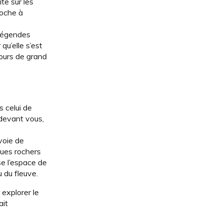
ite sur les
roche à
s légendes
qu’elle s’est
jours de grand
s celui de
 devant vous,
 voie de
lques rochers
se l’espace de
u du fleuve.
 explorer le
ait