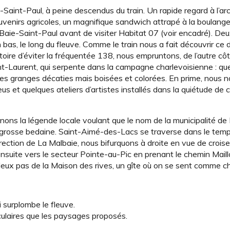
-Saint-Paul, à peine descendus du train. Un rapide regard à l’ar
uvenirs agricoles, un magnifique sandwich attrapé à la boulang
Baie-Saint-Paul avant de visiter Habitat 07 (voir encadré). Deux
 bas, le long du fleuve. Comme le train nous a fait découvrir ce 
toire d’éviter la fréquentée 138, nous empruntons, de l’autre côté
Saint-Laurent, qui serpente dans la campagne charlevoisienne : q
 des granges décaties mais boisées et colorées. En prime, nous 
s et quelques ateliers d’artistes installés dans la quiétude de 
enons la légende locale voulant que le nom de la municipalité 
rosse bedaine. Saint-Aimé-des-Lacs se traverse dans le temps 
rection de La Malbaie, nous bifurquons à droite en vue de croiser
ensuite vers le secteur Pointe-au-Pic en prenant le chemin Mail
 deux pas de la Maison des rives, un gîte où on se sent comme ch
 surplombe le fleuve.
culaires que les paysages proposés.