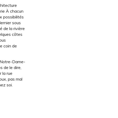
chitecture
erie À chacun
 possibilités
dernier sous
 de la rivière
uelques côtes
nous
ce coin de
de Notre-Dame-
de le dire,
 la rue
loux, pas mal
ez soi.