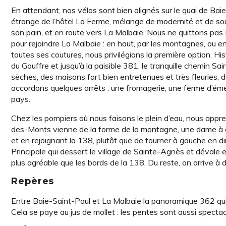
En attendant, nos vélos sont bien alignés sur le quai de Baie
étrange de l’hôtel La Ferme, mélange de modernité et de so
son pain, et en route vers La Malbaie. Nous ne quittons pas 
pour rejoindre La Malbaie : en haut, par les montagnes, ou en
toutes ses coutures, nous privilégions la première option. His
du Gouffre et jusqu’à la paisible 381, le tranquille chemin 
sèches, des maisons fort bien entretenues et très fleuries,
accordons quelques arrêts : une fromagerie, une ferme d’émeu
pays.
Chez les pompiers où nous faisons le plein d’eau, nous appr
des-Monts vienne de la forme de la montagne, une dame à g
et en rejoignant la 138, plutôt que de tourner à gauche en di
Principale qui dessert le village de Sainte-Agnès et dévale 
plus agréable que les bords de la 138. Du reste, on arrive à
Repères
Entre Baie-Saint-Paul et La Malbaie la panoramique 362 qui
Cela se paye au jus de mollet : les pentes sont aussi specta