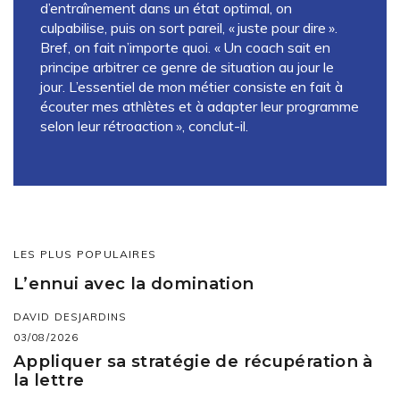
d’entraînement dans un état optimal, on
culpabilise, puis on sort pareil, « juste pour dire ».
Bref, on fait n’importe quoi. « Un coach sait en
principe arbitrer ce genre de situation au jour le
jour. L’essentiel de mon métier consiste en fait à
écouter mes athlètes et à adapter leur programme
selon leur rétroaction », conclut-il.
LES PLUS POPULAIRES
L’ennui avec la domination
DAVID DESJARDINS
03/08/2026
Appliquer sa stratégie de récupération à
la lettre