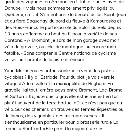
guidé des voyages en Arizona, en Utah et sur les rives du
Danube. « Mais nous sommes tellement privilégiés, au
Québec », croit-il. S’il mentionne la beauté du lac Saint-Jean
et du fjord Saguenay, du bord du fleuve à Kamouraska et
des Bois-Francs, le porte-parole du Salon du vélo depuis
13 ans s’enflamme au bout du fil pour la variété de ses
Cantons. « À Bromont, je sors de mon garage avec mon
vélo de gravelle, ou celui de montagne, ou encore mon
fatbike. » Sans compter le Centre national de cyclisme
voisin, où il profite de la piste intérieure.
Yvan Martineau est intarissable. « Tu veux des pistes
cyclables ? Il y a l’Estriade. Pour du plat, je vais vers le
village d’Adamsville et la municipalité de Brigham. En
gravelle, j’ai tout l’arrière-pays entre Bromont, Lac-Brome
et Sutton. » Il ajoute que la gravelle estrienne est en fait
plutôt souvent de la terre battue. « Et ce n’est pas que du
vélo. Sur ces chemins, on trouve des fermes équestres ou
de lamas, des vignobles, des microbrasseries. » Il
s’enthousiasme en particulier pour la brasserie rurale La
ferme, à Shefford. « Elle prend la majorité de ses