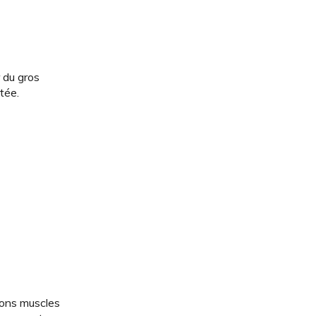
 du gros
tée.
 bons muscles