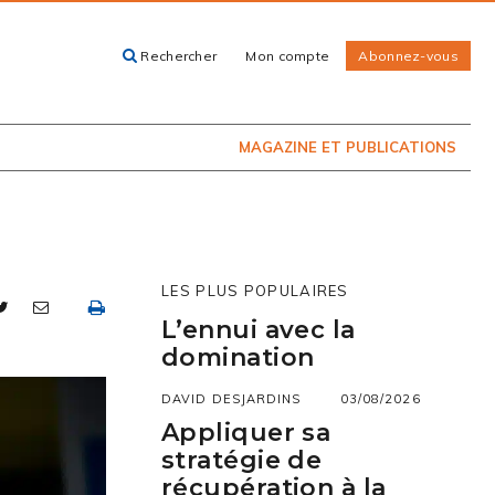
Rechercher
Mon compte
Abonnez-vous
ACHETEZ LE
CARTES, GUIDES
NUMÉRO
ET LIVRES
PRÉSENTEMENT
EN KIOSQUE
MAGAZINE ET PUBLICATIONS
LES PLUS POPULAIRES
L’ennui avec la
domination
DAVID DESJARDINS
03/08/2026
Appliquer sa
stratégie de
récupération à la