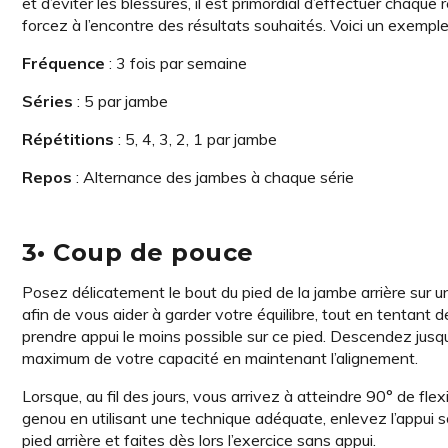
et d’éviter les blessures, il est primordial d’effectuer chaq
forcez à l’encontre des résultats souhaités. Voici un exemp
Fréquence
: 3 fois par semaine
Séries
: 5 par jambe
Répétitions
: 5, 4, 3, 2, 1 par jambe
Repos
: Alternance des jambes à chaque série
3• Coup de pouce
Posez délicatement le bout du pied de la jambe arrière sur 
afin de vous aider à garder votre équilibre, tout en tentant d
prendre appui le moins possible sur ce pied. Descendez jusq
maximum de votre capacité en maintenant l’alignement.
Lorsque, au fil des jours, vous arrivez à atteindre 90° de flex
genou en utilisant une technique adéquate, enlevez l’appui s
pied arrière et faites dès lors l’exercice sans appui.