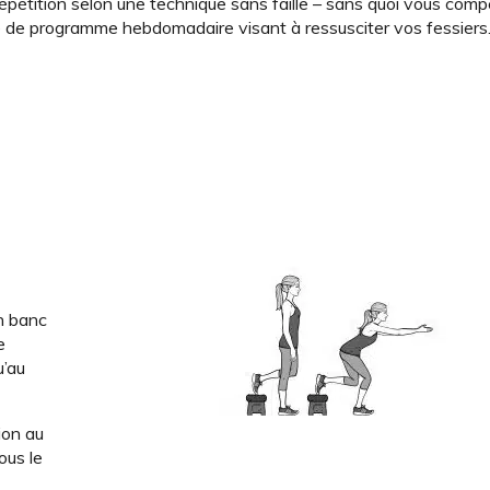
ue répétition selon une technique sans faille – sans quoi vous com
le de programme hebdomadaire visant à ressusciter vos fessiers
un banc
e
u’au
ion au
ous le