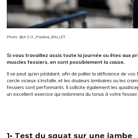
Photo: @A.S.O._Pauline_BALLET
Si vous travaillez assis toute la journée ou êtes aux 
muscles fessiers, en sont possiblement la cause.
Il se peut qu’en pédalant, afin de pallier la déficience de v
cercle vicieux s’installe, et les douleurs lombaires ou les c
fessiers sont performants. Il sollicite également les quadrice
un excellent exercice qui redonnera du tonus à votre fessier.
1• Test du squat sur une jambe