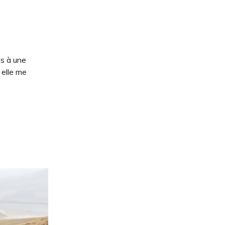
is à une
 elle me