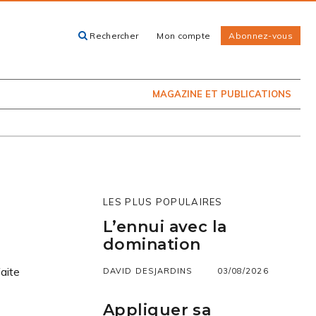
Rechercher
Mon compte
Abonnez-vous
ACHETEZ LE
CARTES, GUIDES
NUMÉRO
ET LIVRES
PRÉSENTEMENT
EN KIOSQUE
MAGAZINE ET PUBLICATIONS
LES PLUS POPULAIRES
L’ennui avec la
domination
aite
DAVID DESJARDINS
03/08/2026
Appliquer sa