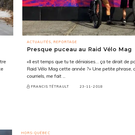
ACTUALITÉS
,
REPORTAGE
Presque puceau au Raid Vélo Mag
tre
«Il est temps que tu te déniaises… ça te dirait de pa
te
Raid Vélo Mag cette année ?» Une petite phrase,
courriels, me fait ...
23-11-2018
FRANCIS TÉTRAULT
HORS-QUÉBEC