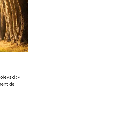
oïevski : «
ment de