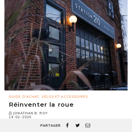
GUIDE D'ACHAT
,
VÉLOS ET ACCESSOIRES
Réinventer la roue
JONATHAN B. ROY
14-02-2025
PARTAGER