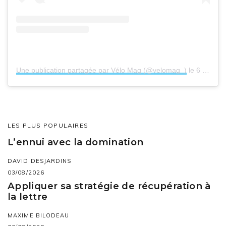
Une publication partagée par Vélo Mag (@velomag_)
le
6 Févr. 2020 à 1 :09 PST
LES PLUS POPULAIRES
L’ennui avec la domination
DAVID DESJARDINS
03/08/2026
Appliquer sa stratégie de récupération à
la lettre
MAXIME BILODEAU