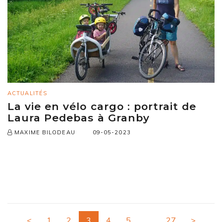
ACTUALITÉS
La vie en vélo cargo : portrait de
Laura Pedebas à Granby
09-05-2023
MAXIME BILODEAU
<
1
2
3
4
5
…
27
>