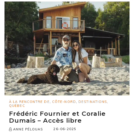
À LA RENCONTRE DE
,
CÔTE-NORD
,
DESTINATIONS
,
QUÉBEC
Frédéric Fournier et Coralie
Dumais – Accès libre
26-06-2025
ANNE PÉLOUAS