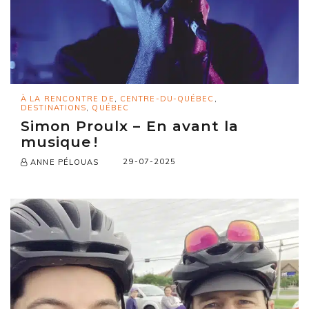
À LA RENCONTRE DE
,
CENTRE-DU-QUÉBEC
,
DESTINATIONS
,
QUÉBEC
Simon Proulx – En avant la
musique !
29-07-2025
ANNE PÉLOUAS