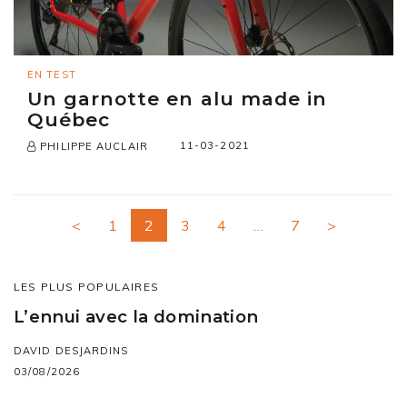
EN TEST
Un garnotte en alu made in
Québec
11-03-2021
PHILIPPE AUCLAIR
<
1
2
3
4
…
7
>
LES PLUS POPULAIRES
L’ennui avec la domination
DAVID DESJARDINS
03/08/2026